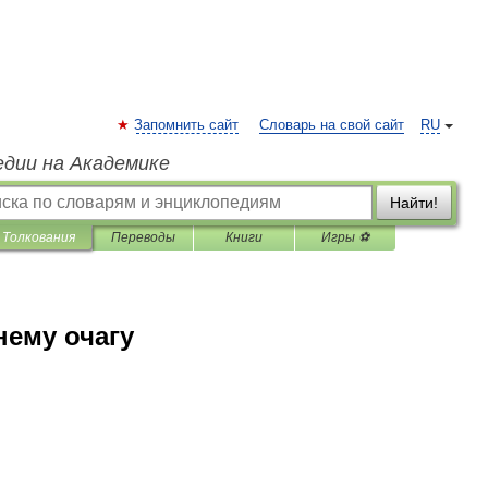
Запомнить сайт
Словарь на свой сайт
RU
едии на Академике
Найти!
Толкования
Переводы
Книги
Игры ⚽
нему очагу