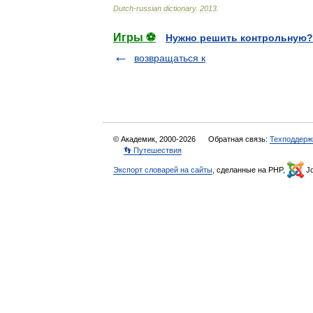
Dutch
-
russian
dictionary
.
2013
.
Игры ⚽
Нужно решить контрольную?
возвращаться к
© Академик, 2000-2026
Обратная связь:
Техподдерж
👣 Путешествия
Экспорт словарей на сайты
, сделанные на PHP,
Jo