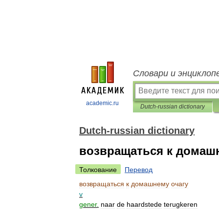
Словари и энциклоп
academic.ru
Dutch-russian dictionary
Dutch-russian dictionary
возвращаться к домаш
Толкование
Перевод
возвращаться
к
домашнему
очагу
v
gener
.
naar
de
haardstede
terugkeren