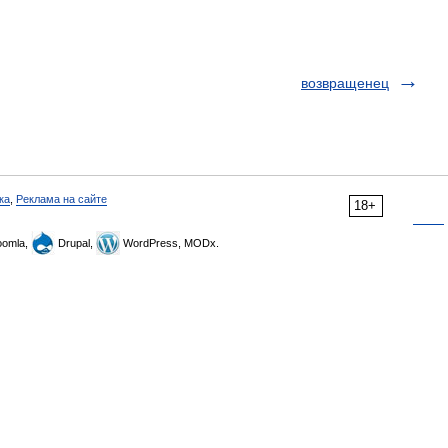
возвращенец
ка
,
Реклама на сайте
18+
omla,
Drupal,
WordPress, MODx.